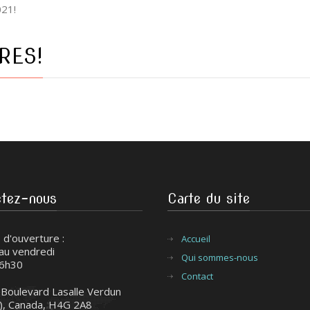
021!
RES!
ctez-nous
Carte du site
 d'ouverture :
Accueil
 au vendredi
Qui sommes-nous
16h30
Contact
Boulevard Lasalle Verdun
), Canada, H4G 2A8